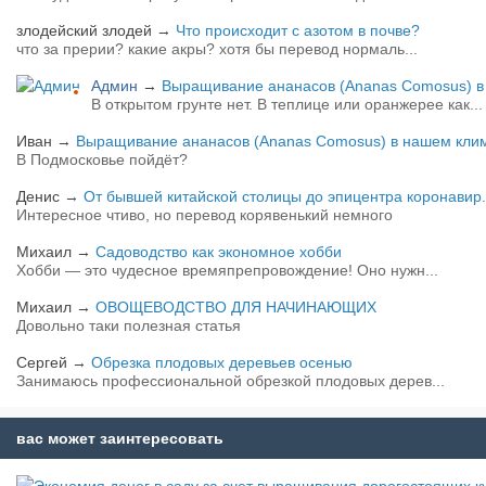
злодейский злодей
→
Что происходит с азотом в почве?
что за прерии? какие акры? хотя бы перевод нормаль...
Админ
→
Выращивание ананасов (Ananas Comosus) в 
В открытом грунте нет. В теплице или оранжерее как...
Иван
→
Выращивание ананасов (Ananas Comosus) в нашем клим
В Подмосковье пойдёт?
Денис
→
От бывшей китайской столицы до эпицентра коронавир.
Интересное чтиво, но перевод корявенький немного
Михаил
→
Садоводство как экономное хобби
Хобби — это чудесное времяпрепровождение! Оно нужн...
Михаил
→
ОВОЩЕВОДСТВО ДЛЯ НАЧИНАЮЩИХ
Довольно таки полезная статья
Сергей
→
Обрезка плодовых деревьев осенью
Занимаюсь профессиональной обрезкой плодовых дерев...
вас может заинтересовать