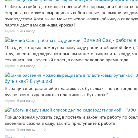
Любители грибов , отличные новости! Во-первых, они являются
стороны, вы можете выращивать собственные, не выходя из дом
руководством.Хотя вы не можете использовать обычную садовую
партия даст вам один-два урожая!
Админ
5 лет назад
5
Зимний Сад - работы в
10 задач, которые помогут вашему саду расти этой зимой Зима, 
году, но есть ряд задач, которые вы можете выполнить в саду, 
сохранить ваш зеленый палец в самое холодное время года.
Админ
5 лет назад
0
бутылках? 8 лучших!
Выращивание растений в пластиковых бутылках - новая тенденци
лучше всего выращивать в пластиковых бутылках?
Админ
5 лет назад
0
Работ
Пришло время уложить сад в постель и закончить работу по озе
весеннего сезона в саду, так что приступайте к работе
Админ
5 лет назад
0