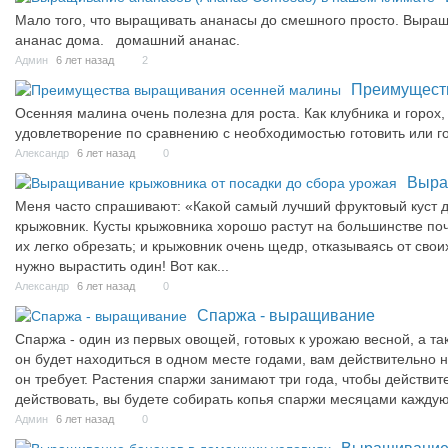
Мало того, что выращивать ананасы до смешного просто. Выращ
ананас дома. домашний ананас.
Админ
6 лет назад
2
Преимущест
Осенняя малина очень полезна для роста. Как клубника и горох
удовлетворение по сравнению с необходимостью готовить или го
Александр
6 лет назад
0
Выра
Меня часто спрашивают: «Какой самый лучший фруктовый куст д
крыжовник. Кусты крыжовника хорошо растут на большинстве почв
их легко обрезать; и крыжовник очень щедр, отказываясь от сво
нужно вырастить один! Вот как...
Александр
6 лет назад
0
Спаржа - выращивание
Спаржа - один из первых овощей, готовых к урожаю весной, а т
он будет находиться в одном месте годами, вам действительно н
он требует. Растения спаржи занимают три года, чтобы действите
действовать, вы будете собирать копья спаржи месяцами каждую
Админ
6 лет назад
0