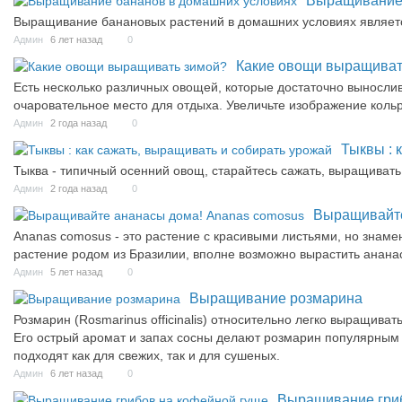
Выращивание 
Выращивание банановых растений в домашних условиях являе
Админ
6 лет назад
0
Какие овощи выращиват
Есть несколько различных овощей, которые достаточно выносливы
очаровательное место для отдыха. Увеличьте изображение коль
Админ
2 года назад
0
Тыквы : 
Тыква - типичный осенний овощ, старайтесь сажать, выращивать
Админ
2 года назад
0
Выращивайте
Ananas comosus - это растение с красивыми листьями, но знамен
растение родом из Бразилии, вполне возможно вырастить анана
Админ
5 лет назад
0
Выращивание розмарина
Розмарин (Rosmarinus officinalis) относительно легко выращива
Его острый аромат и запах сосны делают розмарин популярным 
подходят как для свежих, так и для сушеных.
Админ
6 лет назад
0
Выращивание гриб