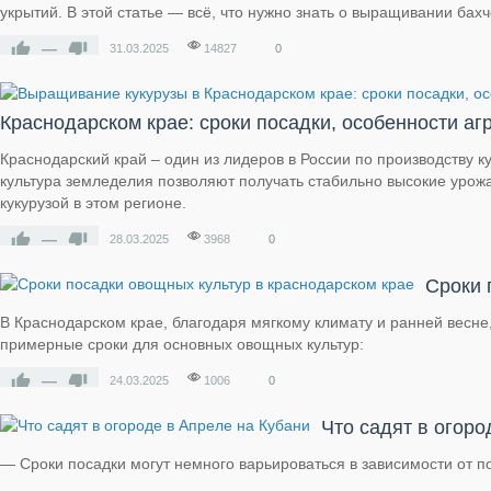
укрытий. В этой статье — всё, что нужно знать о выращивании бах
—
31.03.2025
14827
0
Краснодарском крае: сроки посадки, особенности аг
Краснодарский край – один из лидеров в России по производству 
культура земледелия позволяют получать стабильно высокие урожа
кукурузой в этом регионе.
—
28.03.2025
3968
0
Сроки 
В Краснодарском крае, благодаря мягкому климату и ранней весне
примерные сроки для основных овощных культур:
—
24.03.2025
1006
0
Что садят в огоро
— Сроки посадки могут немного варьироваться в зависимости от п