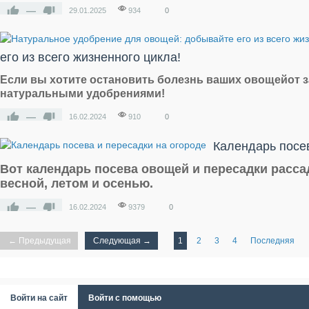
—
29.01.2025
934
0
его из всего жизненного цикла!
Если вы хотите остановить болезнь ваших
овощей
от 
натуральными удобрениями
!
—
16.02.2024
910
0
Календарь посев
Вот
календарь посева овощей и пересадки расс
весной, летом и осенью
.
—
16.02.2024
9379
0
← Предыдущая
Следующая →
1
2
3
4
Последняя
Войти на сайт
Войти с помощью