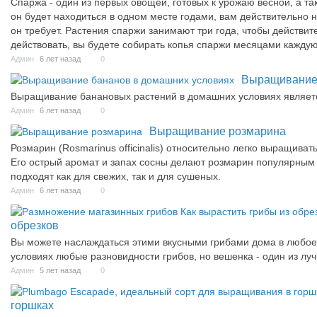
Спаржа - один из первых овощей, готовых к урожаю весной, а т
он будет находиться в одном месте годами, вам действительно н
он требует. Растения спаржи занимают три года, чтобы действите
действовать, вы будете собирать копья спаржи месяцами каждую
Админ
6 лет назад
0
Выращивание 
Выращивание банановых растений в домашних условиях являе
Админ
6 лет назад
0
Выращивание розмарина
Розмарин (Rosmarinus officinalis) относительно легко выращива
Его острый аромат и запах сосны делают розмарин популярным 
подходят как для свежих, так и для сушеных.
Админ
6 лет назад
0
обрезков
Вы можете наслаждаться этими вкусными грибами дома в любое
условиях любые разновидности грибов, но вешенка - один из лу
Админ
5 лет назад
0
горшках