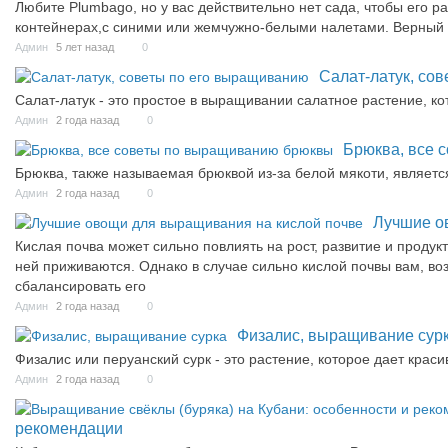
Любите Plumbago, но у вас действительно нет сада, чтобы его 
контейнерах,с синими или жемчужно-белыми налетами. Верный 
Админ
5 лет назад
0
Салат-латук, со
Салат-латук - это простое в выращивании салатное растение, ко
Админ
2 года назад
0
Брюква, все 
Брюква, также называемая брюквой из-за белой мякоти, являе
Админ
2 года назад
0
Лучшие о
Кислая почва может сильно повлиять на рост, развитие и проду
ней приживаются. Однако в случае сильно кислой почвы вам, во
сбалансировать его
Админ
2 года назад
0
Физалис, выращивание сур
Физалис или перуанский сурк - это растение, которое дает крас
Админ
2 года назад
0
рекомендации