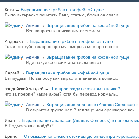
Катя
→
Выращивание грибов на кофейной гуще
Было интересно почитать Вашу статью, большое спаси...
Админ
→
Выращивание грибов на кофейной гуще
Все вопросы к поисковым системам.
Андрюха
→
Выращивание грибов на кофейной гуще
Такая же хуйня запрос про мухоморы а мне про вешен...
Админ
→
Выращивание грибов на кофейной гуще
Иди нахуй со своим ананасом идиот.
Сергей
→
Выращивание грибов на кофейной гуще
Вы мудаки. По запросу как вырастить ананас в домаш...
злодейский злодей
→
Что происходит с азотом в почве?
что за прерии? какие акры? хотя бы перевод нормаль...
Админ
→
Выращивание ананасов (Ananas Comosus) в 
В открытом грунте нет. В теплице или оранжерее как...
Иван
→
Выращивание ананасов (Ananas Comosus) в нашем клим
В Подмосковье пойдёт?
Денис
→
От бывшей китайской столицы до эпицентра коронавир.