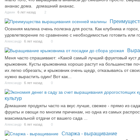
ананас дома. домашний ананас.
Админ
6 лет назад
2
Преимущест
Осенняя малина очень полезна для роста. Как клубника и горох
удовлетворение по сравнению с необходимостью готовить или го
Александр
6 лет назад
0
Выра
Меня часто спрашивают: «Какой самый лучший фруктовый куст д
крыжовник. Кусты крыжовника хорошо растут на большинстве почв
их легко обрезать; и крыжовник очень щедр, отказываясь от сво
нужно вырастить один! Вот как...
Александр
6 лет назад
0
культур
Домашние продукты часто на вкус лучше, свежее - прямо из сад
фрукты и овощи по многим причинам, но одна из самых распрос
максимальной отдачи от вашего сада ...
Александр
6 лет назад
0
Спаржа - выращивание