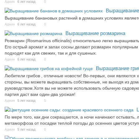
Админ
6 лет назад
0
Выращивание 
Выращивание банановых растений в домашних условиях являе
Админ
6 лет назад
0
Выращивание розмарина
Розмарин (Rosmarinus officinalis) относительно легко выращива
Его острый аромат и запах сосны делают розмарин популярным 
подходят как для свежих, так и для сушеных.
Админ
6 лет назад
0
Выращивание гриб
Любители грибов , отличные новости! Во-первых, они являются
стороны, вы можете выращивать собственные, не выходя из дом
руководством.Хотя вы не можете использовать обычную садовую
партия даст вам один-два урожая!
Админ
5 лет назад
5
По мере того, как дни сокращаются, а ночи начинают остывать, 
метаморфоза от посадки теплой погоды до осенних цветов уступ
Админ
5 лет назад
0