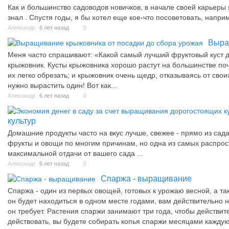
Как и большинство садоводов новичков, в начале своей карьеры 
знал . Спустя годы, я бы хотел еще кое-что посоветовать, напри
Александр
6 лет назад
0
Выра
Меня часто спрашивают: «Какой самый лучший фруктовый куст д
крыжовник. Кусты крыжовника хорошо растут на большинстве почв
их легко обрезать; и крыжовник очень щедр, отказываясь от сво
нужно вырастить один! Вот как...
Александр
6 лет назад
0
культур
Домашние продукты часто на вкус лучше, свежее - прямо из сад
фрукты и овощи по многим причинам, но одна из самых распрос
максимальной отдачи от вашего сада ...
Александр
6 лет назад
0
Спаржа - выращивание
Спаржа - один из первых овощей, готовых к урожаю весной, а т
он будет находиться в одном месте годами, вам действительно н
он требует. Растения спаржи занимают три года, чтобы действите
действовать, вы будете собирать копья спаржи месяцами каждую