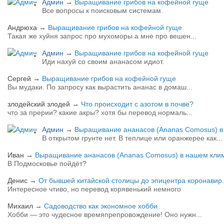
Админ
→
Выращивание грибов на кофейной гуще
Все вопросы к поисковым системам.
Андрюха
→
Выращивание грибов на кофейной гуще
Такая же хуйня запрос про мухоморы а мне про вешен...
Админ
→
Выращивание грибов на кофейной гуще
Иди нахуй со своим ананасом идиот.
Сергей
→
Выращивание грибов на кофейной гуще
Вы мудаки. По запросу как вырастить ананас в домаш...
злодейский злодей
→
Что происходит с азотом в почве?
что за прерии? какие акры? хотя бы перевод нормаль...
Админ
→
Выращивание ананасов (Ananas Comosus) в 
В открытом грунте нет. В теплице или оранжерее как...
Иван
→
Выращивание ананасов (Ananas Comosus) в нашем клим
В Подмосковье пойдёт?
Денис
→
От бывшей китайской столицы до эпицентра коронавир.
Интересное чтиво, но перевод корявенький немного
Михаил
→
Садоводство как экономное хобби
Хобби — это чудесное времяпрепровождение! Оно нужн...