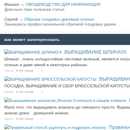
Михаил
→
ОВОЩЕВОДСТВО ДЛЯ НАЧИНАЮЩИХ
Довольно таки полезная статья
Сергей
→
Обрезка плодовых деревьев осенью
Занимаюсь профессиональной обрезкой плодовых дерев...
вас может заинтересовать
ВЫРАЩИВАНИЕ ШПИНАТА
Шпинат , очень холодостойкая листовая зеленый, является попу
осенью и даже зимой в некоторых районах.
Админ
6 лет назад
0
ВЫРАЩИВАН
ПОСАДКА, ВЫРАЩИВАНИЕ И СБОР БРЮССЕЛЬСКОЙ КАПУСТЫ
Админ
6 лет назад
0
Мало того, что выращивать ананасы до смешного просто. Выращ
ананас дома. домашний ананас.
Админ
6 лет назад
2
Правильн