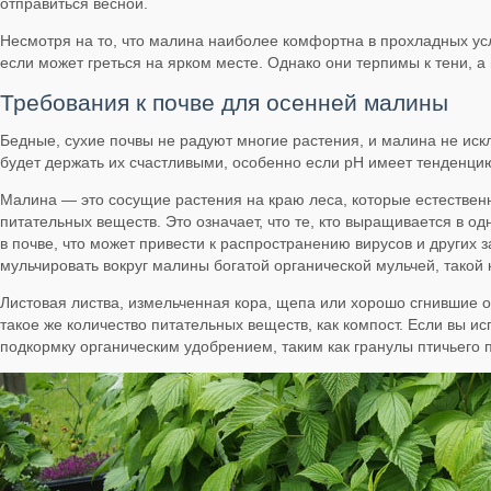
отправиться весной.
Несмотря на то, что малина наиболее комфортна в прохладных усл
если может греться на ярком месте. Однако они терпимы к тени, а
Требования к почве для осенней малины
Бедные, сухие почвы не радуют многие растения, и малина не иск
будет держать их счастливыми, особенно если pH имеет тенденцию
Малина — это сосущие растения на краю леса, которые естественн
питательных веществ. Это означает, что те, кто выращивается в о
в почве, что может привести к распространению вирусов и других
мульчировать вокруг малины богатой органической мульчей, такой 
Листовая листва, измельченная кора, щепа или хорошо сгнившие о
такое же количество питательных веществ, как компост. Если вы исп
подкормку органическим удобрением, таким как гранулы птичьего 