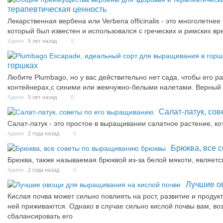
терапевтическая ценность
Лекарственная вербена или Verbena officinalis - это многолетнее
который был известен и использовался с греческих и римских вр
Админ
5 лет назад
0
горшках
Любите Plumbago, но у вас действительно нет сада, чтобы его 
контейнерах,с синими или жемчужно-белыми налетами. Верный 
Админ
5 лет назад
0
Салат-латук, со
Салат-латук - это простое в выращивании салатное растение, ко
Админ
2 года назад
0
Брюква, все 
Брюква, также называемая брюквой из-за белой мякоти, являе
Админ
2 года назад
0
Лучшие о
Кислая почва может сильно повлиять на рост, развитие и проду
ней приживаются. Однако в случае сильно кислой почвы вам, во
сбалансировать его