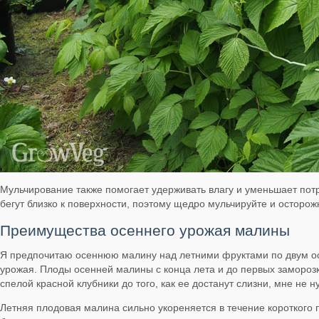
Мульчирование также помогает удерживать влагу и уменьшает потр
бегут близко к поверхности, поэтому щедро мульчируйте и осторож
Преимущества осеннего урожая малины
Я предпочитаю осеннюю малину над летними фруктами по двум ос
урожая. Плоды осенней малины с конца лета и до первых заморозко
спелой красной клубники до того, как ее достанут слизни, мне не 
Летняя плодовая малина сильно укореняется в течение короткого п