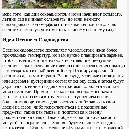
мере того, как дни сокращаются, а ночи начинают остывать,
летний сад начинает ослабевать, но если немного
спланировать, метаморфоза от посадки теплой погоды до
осенних цветов уступит место красивому осеннему саду.
Идеи Осеннего Садоводства
Осеннее садоводство доставляет удовольствие из-за более
прохладных температур, но вам нужно планировать заранее,
чтобы создать действительно впечатляющие цветущие
осенние сады. Следующие идеи осеннего озеленения помогут
вам создать красивый осенний сад. Планируя красивый
осенний сад, начните рано. Ваши фундаментные насаждения
или деревья и кустарники составят основу сада, а затем будут
украшены осенними садовыми цветами, однолетними или
многолетними. Причина, по которой вы должны начать
раньше, заключается в том, что с наступлением осени
большинство детских садов готовятся либо закрыть свои
двери на сезон, либо переключиться на праздничные
предметы, такие как тыквы и подготовка к сезону
рождественских елок. Таким образом, ваши возможности
могут быть ограничены, если вы будете слишком поздно
ждать сезона. Если у вас еще нет фундаментных насаждений,