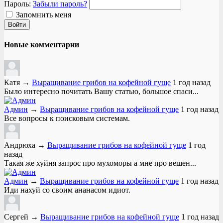
Пароль:
Забыли пароль?
Запомнить меня
Новые комментарии
Катя
→
Выращивание грибов на кофейной гуще
1 год назад
Было интересно почитать Вашу статью, большое спаси...
Админ
→
Выращивание грибов на кофейной гуще
1 год назад
Все вопросы к поисковым системам.
Андрюха
→
Выращивание грибов на кофейной гуще
1 год
назад
Такая же хуйня запрос про мухоморы а мне про вешен...
Админ
→
Выращивание грибов на кофейной гуще
1 год назад
Иди нахуй со своим ананасом идиот.
Сергей
→
Выращивание грибов на кофейной гуще
1 год назад