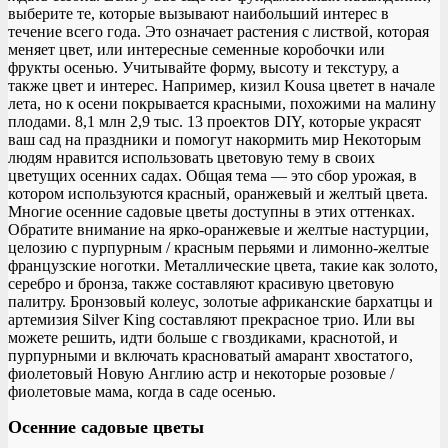
выберите те, которые вызывают наибольший интерес в
течение всего года. Это означает растения с листвой, которая
меняет цвет, или интересные семенные коробочки или
фрукты осенью. Учитывайте форму, высоту и текстуру, а
также цвет и интерес. Например, кизил Kousa цветет в начале
лета, но к осени покрывается красными, похожими на малину
плодами. 8,1 млн 2,9 тыс. 13 проектов DIY, которые украсят
ваш сад на праздники и помогут накормить мир Некоторым
людям нравится использовать цветовую тему в своих
цветущих осенних садах. Общая тема — это сбор урожая, в
котором используются красный, оранжевый и желтый цвета.
Многие осенние садовые цветы доступны в этих оттенках.
Обратите внимание на ярко-оранжевые и желтые настурции,
целозию с пурпурным / красным перьями и лимонно-желтые
французские ноготки. Металлические цвета, такие как золото,
серебро и бронза, также составляют красивую цветовую
палитру. Бронзовый колеус, золотые африканские бархатцы и
артемизия Silver King составляют прекрасное трио. Или вы
можете решить, идти больше с гвоздиками, краснотой, и
пурпурными и включать красноватый амарант хвостатого,
фиолетовый Новую Англию астр и некоторые розовые /
фиолетовые мама, когда в саде осенью.
Осенние садовые цветы