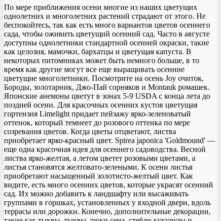
По мере приближения осени многие из наших цветущих
однолетних и многолетних растений страдают от этого. Не
беспокойтесь, так как есть много вариантов цветов осеннего
сада, чтобы оживить цветущий осенний сад. Часто в августе
доступны однолетники стандартной осенней окраски, такие
как целозия, мамочки, бархатцы и цветущая капуста. В
некоторых питомниках может быть немного больше, в то
время как другие могут все еще выращивать осенние
цветущие многолетники. Посмотрите на осень Joy очиток,
Бороды, золотарник, Джо-Пай сорняков и Montauk ромашек.
Японские анемоны цветут в зонах 5-9 USDA с конца лета до
поздней осени. Для красочных осенних кустов цветущая
гортензия Limelight придает пейзажу ярко-зеленоватый
оттенок, который темнеет до розового оттенка по мере
созревания цветов. Когда цветы отцветают, листва
приобретает ярко-красный цвет. Spirea japonica 'Goldmound' —
еще одна красочная идея для осеннего садоводства. Весной
листва ярко-желтая, а летом цветет розовыми цветами, а
листья становятся желтовато-зелеными. К осени листья
приобретают насыщенный золотисто-желтый цвет. Как
видите, есть много осенних цветов, которые украсят осенний
сад. Их можно добавить к ландшафту или высаживать
группами в горшках, установленных у входной двери, вдоль
террасы или дорожки. Конечно, дополнительные декорации,
такие как тыквы, тыквы, тюки сена, стебли кукурузы и