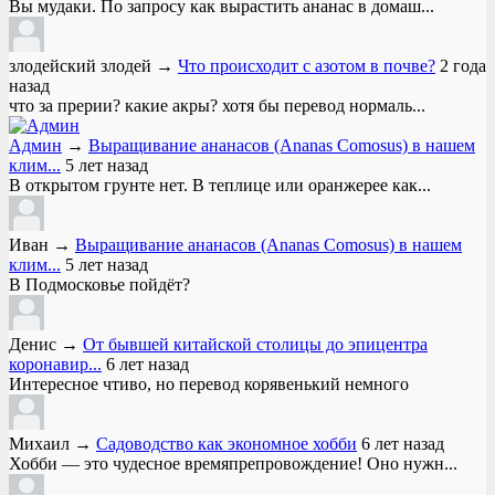
Вы мудаки. По запросу как вырастить ананас в домаш...
злодейский злодей
→
Что происходит с азотом в почве?
2 года
назад
что за прерии? какие акры? хотя бы перевод нормаль...
Админ
→
Выращивание ананасов (Ananas Comosus) в нашем
клим...
5 лет назад
В открытом грунте нет. В теплице или оранжерее как...
Иван
→
Выращивание ананасов (Ananas Comosus) в нашем
клим...
5 лет назад
В Подмосковье пойдёт?
Денис
→
От бывшей китайской столицы до эпицентра
коронавир...
6 лет назад
Интересное чтиво, но перевод корявенький немного
Михаил
→
Садоводство как экономное хобби
6 лет назад
Хобби — это чудесное времяпрепровождение! Оно нужн...