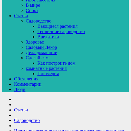
В мире
Спорт
Статьи
Садоводство
Вьющиеся растения
Тепличное садоводство
Вредители
Здоровье
Садовый Декор
Дела домашние
Сделай сам
Как построить дом
комнатные растения
Плюмерия
Объявления
Комментарии
Люди
Статьи
Садоводство
Цветущие осенние сады: создание красивого осеннего