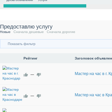
Доска объявлений
Услуги
Предоставлю услугу
Новые
Сначала дешевые
Сначала дорогие
Показать фильтр
Рейтинг
Заголовок объявле
Мастер на час в г. 
—
Мастер на час в Кр
—